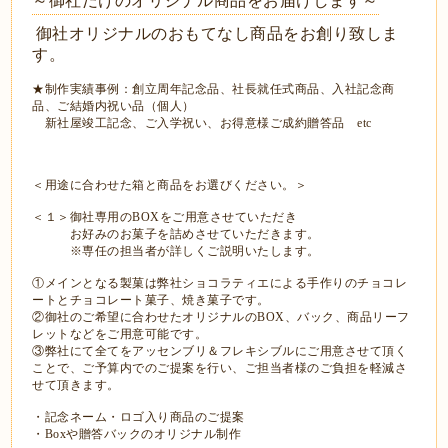
～御社だけのオリジナル商品をお届けします～
御社オリジナルのおもてなし商品をお創り致しま
す。
★制作実績事例：創立周年記念品、社長就任式商品、入社記念商
品、ご結婚内祝い品（個人）
新社屋竣工記念、ご入学祝い、お得意様ご成約贈答品 etc
＜用途に合わせた箱と商品をお選びください。＞
＜１＞御社専用のBOXをご用意させていただき
お好みのお菓子を詰めさせていただきます。
※専任の担当者が詳しくご説明いたします。
①メインとなる製菓は弊社ショコラティエによる手作りのチョコレ
ートとチョコレート菓子、焼き菓子です。
②御社のご希望に合わせたオリジナルのBOX、バック、商品リーフ
レットなどをご用意可能です。
③弊社にて全てをアッセンブリ＆フレキシブルにご用意させて頂く
ことで、ご予算内でのご提案を行い、ご担当者様のご負担を軽減さ
せて頂きます。
・記念ネーム・ロゴ入り商品のご提案
・Boxや贈答バックのオリジナル制作